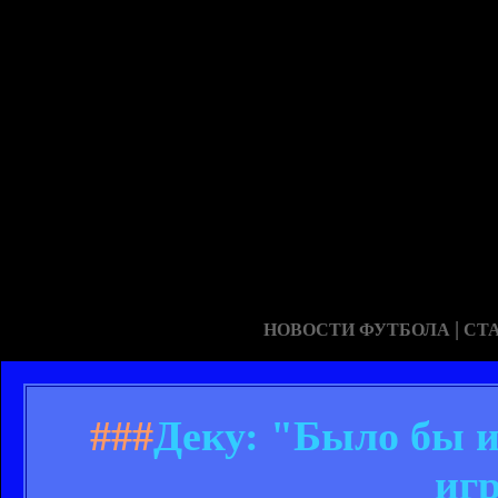
|
НОВОСТИ ФУТБОЛА
СТ
###
Деку: "Было бы и
иг