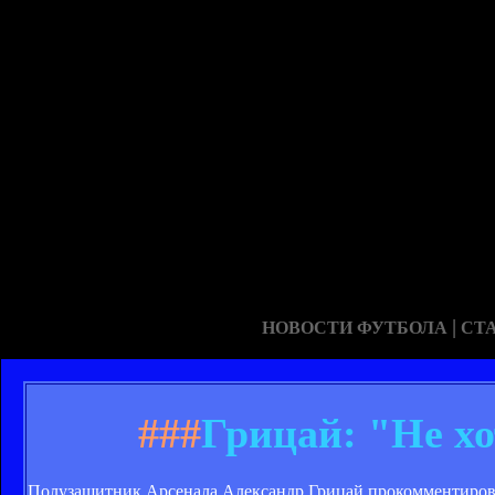
|
НОВОСТИ ФУТБОЛА
СТ
###
Грицай: "Не х
Полузащитник Арсенала Александр Грицай прокомментировал