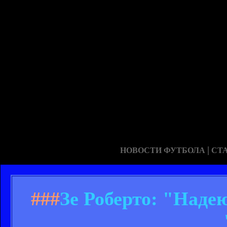
|
НОВОСТИ ФУТБОЛА
СТ
###
Зе Роберто: "Наде