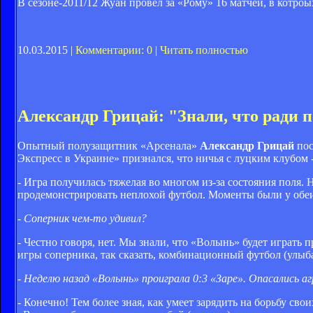
В сезоне-2011/12 Жуан провел за «Рому» 16 матчей, в котроых
10.03.2015 |
Комментарии: 0
|
Читать полностью
Александр Грицай: "Знали, что ради 
Опытный полузащитник «Арсенала»
Александр Грицай
пос
Экспресс в Украине» признался, что ничья с луцким клубом 
- Игра получилась тяжелая во многом из-за состояния поля. 
продемонстрировать неплохой футбол. Моменты были у обеи
- Соперник чем-то удивил?
- Честно говоря, нет. Мы знали, что «Волынь» будет играт
игры соперника, так сказать, комбинационный футбол (улыба
- Неделю назад «Волынь» проиграла 0:3 «Заре». Опасались а
- Конечно! Тем более зная, как умеет зарядить на борьбу с